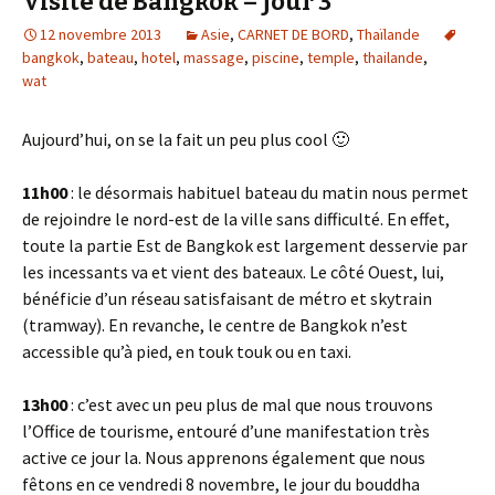
Visite de Bangkok – jour 3
12 novembre 2013
Asie
,
CARNET DE BORD
,
Thaïlande
bangkok
,
bateau
,
hotel
,
massage
,
piscine
,
temple
,
thailande
,
wat
Aujourd’hui, on se la fait un peu plus cool 🙂
11h00
: le désormais habituel bateau du matin nous permet
de rejoindre le nord-est de la ville sans difficulté. En effet,
toute la partie Est de Bangkok est largement desservie par
les incessants va et vient des bateaux. Le côté Ouest, lui,
bénéficie d’un réseau satisfaisant de métro et skytrain
(tramway). En revanche, le centre de Bangkok n’est
accessible qu’à pied, en touk touk ou en taxi.
13h00
: c’est avec un peu plus de mal que nous trouvons
l’Office de tourisme, entouré d’une manifestation très
active ce jour la. Nous apprenons également que nous
fêtons en ce vendredi 8 novembre, le jour du bouddha