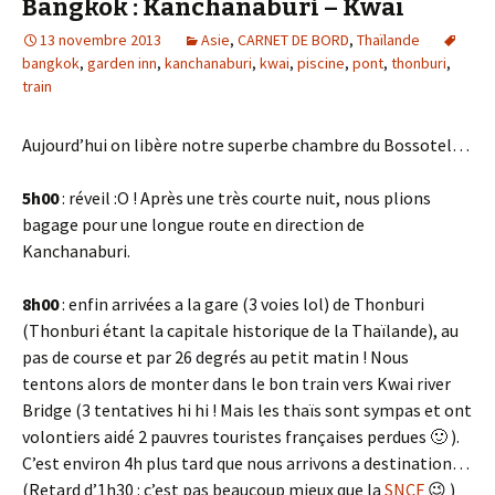
Bangkok : Kanchanaburi – Kwaï
13 novembre 2013
Asie
,
CARNET DE BORD
,
Thaïlande
bangkok
,
garden inn
,
kanchanaburi
,
kwai
,
piscine
,
pont
,
thonburi
,
train
Aujourd’hui on libère notre superbe chambre du Bossotel…
5h00
: réveil :O ! Après une très courte nuit, nous plions
bagage pour une longue route en direction de
Kanchanaburi.
8h00
: enfin arrivées a la gare (3 voies lol) de Thonburi
(Thonburi étant la capitale historique de la Thaïlande), au
pas de course et par 26 degrés au petit matin ! Nous
tentons alors de monter dans le bon train vers Kwai river
Bridge (3 tentatives hi hi ! Mais les thaïs sont sympas et ont
volontiers aidé 2 pauvres touristes françaises perdues 🙂 ).
C’est environ 4h plus tard que nous arrivons a destination…
(Retard d’1h30 : c’est pas beaucoup mieux que la
SNCF
😉 )