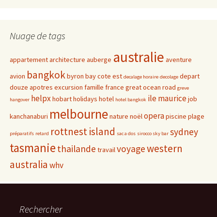
Nuage de tags
australie
appartement
architecture
auberge
aventure
bangkok
avion
byron bay
cote est
depart
decalage horaire
decolage
douze apotres
excursion
famille
france
great ocean road
greve
helpx
ile maurice
hobart
holidays
hotel
job
hangover
hotel bangkok
melbourne
opera
kanchanaburi
nature
noël
piscine
plage
rottnest island
sydney
préparatifs
retard
sac a dos
sirocco sky bar
tasmanie
western
thailande
voyage
travail
australia
whv
Rechercher