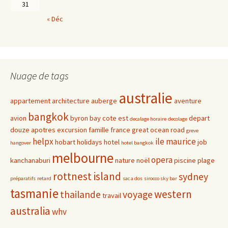
31
« Déc
Nuage de tags
australie
appartement
architecture
auberge
aventure
bangkok
avion
byron bay
cote est
depart
decalage horaire
decolage
douze apotres
excursion
famille
france
great ocean road
greve
helpx
ile maurice
hobart
holidays
hotel
job
hangover
hotel bangkok
melbourne
opera
kanchanaburi
nature
noël
piscine
plage
rottnest island
sydney
préparatifs
retard
sac a dos
sirocco sky bar
tasmanie
western
thailande
voyage
travail
australia
whv