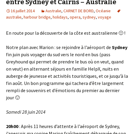
entre Sydney et Cairns – Australie
16 juillet 2014
Australie
,
CARNET DE BORD
,
Océanie
australie
,
harbour bridge
,
holidays
,
opera
,
sydney
,
voyage
En route pour la découverte de la côte est australienne 🙂 !
Notre plan avec Marion : se rejoindre à l’aéroport de
Sydney
fin juin puis voyager du sud vers le nord en bus (pass
Greyhound qui permet de prendre le bus où on veut, quand
on veut) en alternant séjours en famille HelpX, nuits en
auberge de jeunesse et activités touristiques, et ce jusqu’à la
fin août. Un bon programme qui tachera d’être largement
rempli de souvenirs et d’émotions du premier au dernier
jour 🙂
Samedi 28 juin 2014
20h00
: Après 11 heures d’attente à l’aéroport de Sydney,
j’aperçois ma copine Marion fraîchement débarquée de son