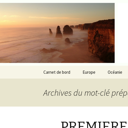
My little travel blog …
Blog-trot
Aller au contenu principal
Carnet de bord
Europe
Océanie
Archives du mot-clé prép
PREMIERE