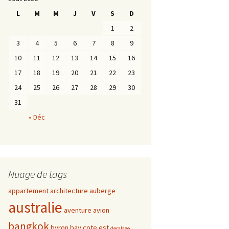
L
M
M
J
V
S
D
1
2
3
4
5
6
7
8
9
10
11
12
13
14
15
16
17
18
19
20
21
22
23
24
25
26
27
28
29
30
31
« Déc
Nuage de tags
appartement
architecture
auberge
australie
aventure
avion
bangkok
byron bay
cote est
decalage