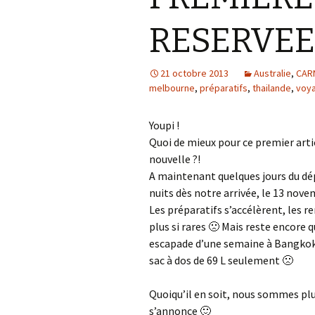
RESERVEES
21 octobre 2013
Australie
,
CAR
melbourne
,
préparatifs
,
thailande
,
voy
Youpi !
Quoi de mieux pour ce premier art
nouvelle ?!
A maintenant quelques jours du dép
nuits dès notre arrivée, le 13 nov
Les préparatifs s’accélèrent, les r
plus si rares 🙁 Mais reste encore 
escapade d’une semaine à Bangkok 
sac à dos de 69 L seulement 🙁
Quoiqu’il en soit, nous sommes pl
s’annonce 🙂