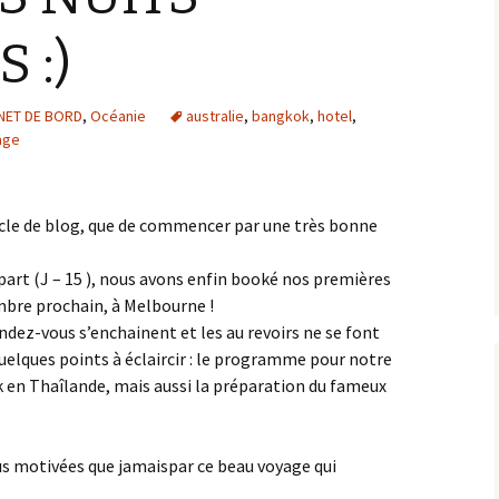
 :)
NET DE BORD
,
Océanie
australie
,
bangkok
,
hotel
,
age
icle de blog, que de commencer par une très bonne
art (J – 15 ), nous avons enfin booké nos premières
embre prochain, à Melbourne !
endez-vous s’enchainent et les au revoirs ne se font
quelques points à éclaircir : le programme pour notre
en Thaîlande, mais aussi la préparation du fameux
us motivées que jamaispar ce beau voyage qui