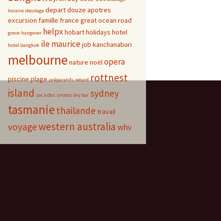
depart
douze apotres
horaire
decolage
excursion
famille
france
great ocean road
helpx
hobart
holidays
hotel
greve
hangover
ile maurice
job
kanchanaburi
hotel bangkok
melbourne
opera
nature
noël
rottnest
piscine
plage
préparatifs
retard
island
sydney
sac a dos
sirocco sky bar
tasmanie
thailande
travail
western australia
voyage
whv