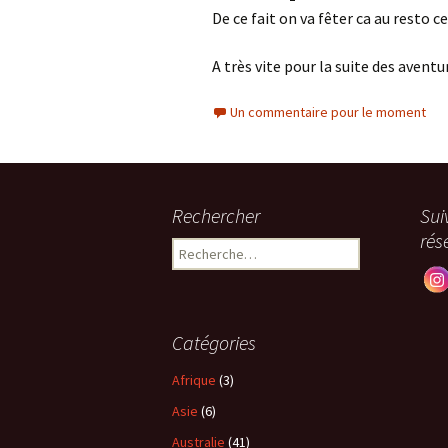
De ce fait on va fêter ca au resto ce
A très vite pour la suite des aventur
Un commentaire pour le moment
Rechercher
Sui
rés
Rechercher :
Catégories
Afrique
(3)
Asie
(6)
Australie
(41)