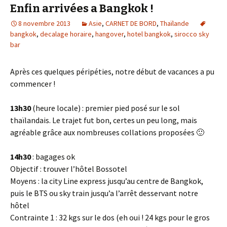
Enfin arrivées a Bangkok !
8 novembre 2013
Asie
,
CARNET DE BORD
,
Thaïlande
bangkok
,
decalage horaire
,
hangover
,
hotel bangkok
,
sirocco sky
bar
Après ces quelques péripéties, notre début de vacances a pu
commencer !
13h30
(heure locale) : premier pied posé sur le sol
thaïlandais. Le trajet fut bon, certes un peu long, mais
agréable grâce aux nombreuses collations proposées 🙂
14h30
: bagages ok
Objectif : trouver l’hôtel Bossotel
Moyens : la city Line express jusqu’au centre de Bangkok,
puis le BTS ou sky train jusqu’a l’arrêt desservant notre
hôtel
Contrainte 1 : 32 kgs sur le dos (eh oui ! 24 kgs pour le gros