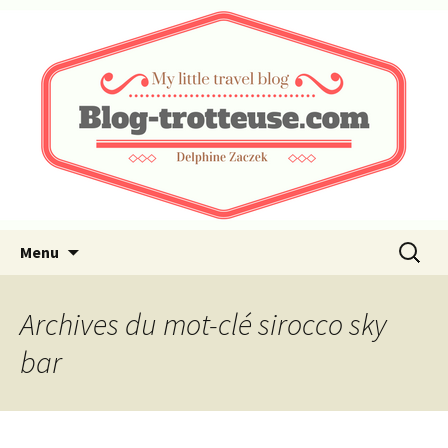
My little travel blog …
Blog-trotteuse.com
Aller au contenu principal
Recherc
Menu
Archives du mot-clé sirocco sky
bar