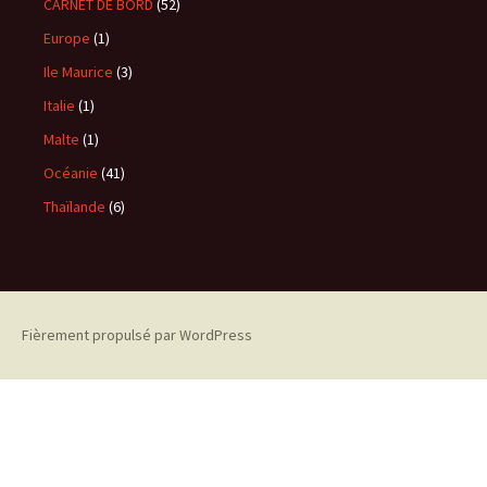
CARNET DE BORD
(52)
Europe
(1)
Ile Maurice
(3)
Italie
(1)
Malte
(1)
Océanie
(41)
Thaïlande
(6)
Fièrement propulsé par WordPress