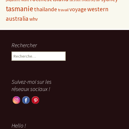
préparatifs
retard
sac a dos
sirocco sky bar
tasmanie
western
thailande
voyage
travail
australia
whv
Rechercher
Rechercher :
Suivez-moi sur les
réseaux sociaux !
Hello !