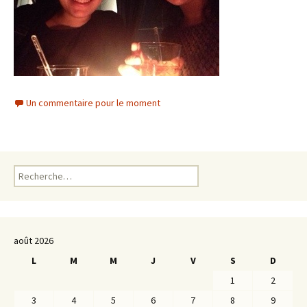
Un commentaire pour le moment
Rechercher :
août 2026
L
M
M
J
V
S
D
1
2
3
4
5
6
7
8
9