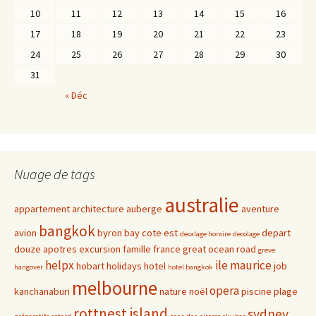
10
11
12
13
14
15
16
17
18
19
20
21
22
23
24
25
26
27
28
29
30
31
« Déc
Nuage de tags
australie
appartement
architecture
auberge
aventure
bangkok
avion
byron bay
cote est
depart
decalage horaire
decolage
douze apotres
excursion
famille
france
great ocean road
greve
helpx
ile maurice
hobart
holidays
hotel
job
hangover
hotel bangkok
melbourne
opera
kanchanaburi
nature
noël
piscine
plage
rottnest island
sydney