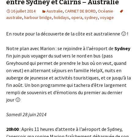
entre Sydney et Cairns – Australie
16 juillet 2014
Australie
,
CARNET DE BORD
,
Océanie
australie
,
harbour bridge
,
holidays
,
opera
,
sydney
,
voyage
En route pour la découverte de la côte est australienne 🙂 !
Notre plan avec Marion : se rejoindre à l’aéroport de
Sydney
fin juin puis voyager du sud vers le nord en bus (pass
Greyhound qui permet de prendre le bus où on veut, quand
on veut) en alternant séjours en famille HelpX, nuits en
auberge de jeunesse et activités touristiques, et ce jusqu’à la
fin août. Un bon programme qui tachera d’être largement
rempli de souvenirs et d’émotions du premier au dernier
jour 🙂
Samedi 28 juin 2014
20h00
: Après 11 heures d’attente à l’aéroport de Sydney,
j’aperçois ma copine Marion fraîchement débarquée de son