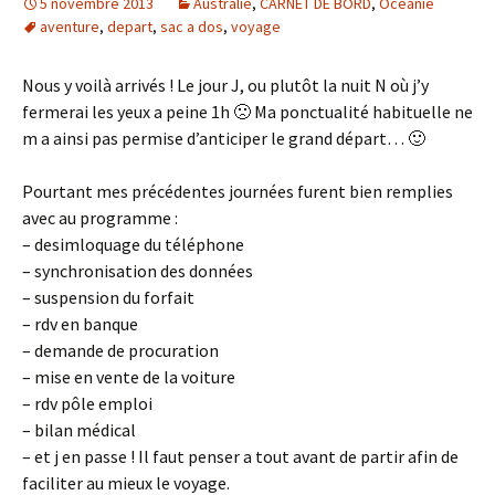
5 novembre 2013
Australie
,
CARNET DE BORD
,
Océanie
aventure
,
depart
,
sac a dos
,
voyage
Nous y voilà arrivés ! Le jour J, ou plutôt la nuit N où j’y
fermerai les yeux a peine 1h 🙁 Ma ponctualité habituelle ne
m a ainsi pas permise d’anticiper le grand départ… 🙂
Pourtant mes précédentes journées furent bien remplies
avec au programme :
– desimloquage du téléphone
– synchronisation des données
– suspension du forfait
– rdv en banque
– demande de procuration
– mise en vente de la voiture
– rdv pôle emploi
– bilan médical
– et j en passe ! Il faut penser a tout avant de partir afin de
faciliter au mieux le voyage.