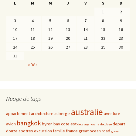
L
M
M
J
V
S
D
1
2
3
4
5
6
7
8
9
10
11
12
13
14
15
16
17
18
19
20
21
22
23
24
25
26
27
28
29
30
31
« Déc
Nuage de tags
australie
appartement
architecture
auberge
aventure
bangkok
avion
byron bay
cote est
depart
decalage horaire
decolage
douze apotres
excursion
famille
france
great ocean road
greve