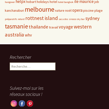
helpx
ile maurice
hobart
holidays
hotel
job
hangover
hotel bangkok
melbourne
opera
kanchanaburi
nature
noël
piscine
plage
rottnest island
sydney
préparatifs
retard
sac a dos
sirocco sky bar
tasmanie
western
thailande
voyage
travail
australia
whv
Rechercher
Rechercher :
Suivez-moi sur les
réseaux sociaux !