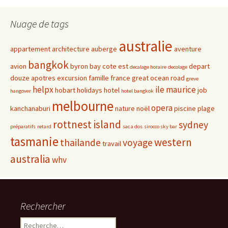
Nuage de tags
australie
appartement
architecture
auberge
aventure
bangkok
avion
byron bay
cote est
depart
decalage horaire
decolage
douze apotres
excursion
famille
france
great ocean road
greve
helpx
ile maurice
hobart
holidays
hotel
job
hangover
hotel bangkok
melbourne
opera
kanchanaburi
nature
noël
piscine
plage
rottnest island
sydney
préparatifs
retard
sac a dos
sirocco sky bar
tasmanie
western
thailande
voyage
travail
australia
whv
Rechercher
Rechercher :