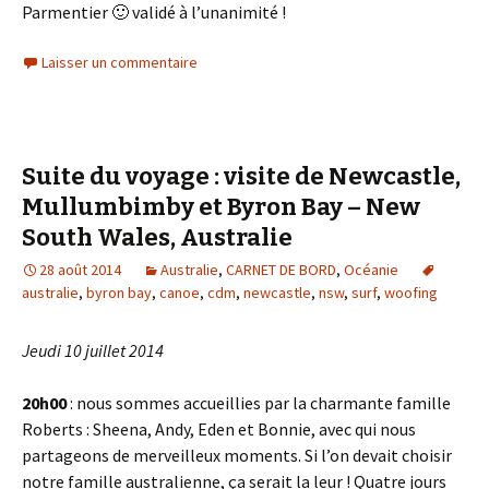
Parmentier 🙂 validé à l’unanimité !
Laisser un commentaire
Suite du voyage : visite de Newcastle,
Mullumbimby et Byron Bay – New
South Wales, Australie
28 août 2014
Australie
,
CARNET DE BORD
,
Océanie
australie
,
byron bay
,
canoe
,
cdm
,
newcastle
,
nsw
,
surf
,
woofing
Jeudi 10 juillet 2014
20h00
: nous sommes accueillies par la charmante famille
Roberts : Sheena, Andy, Eden et Bonnie, avec qui nous
partageons de merveilleux moments. Si l’on devait choisir
notre famille australienne, ça serait la leur ! Quatre jours