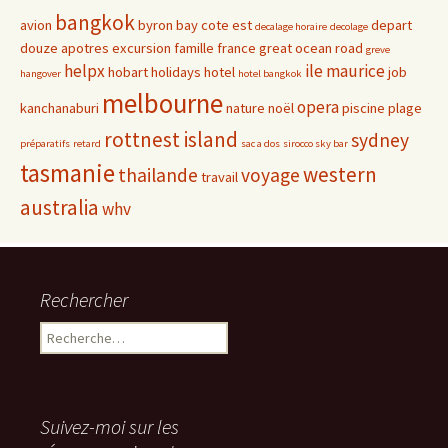
bangkok
avion
byron bay
cote est
depart
decalage horaire
decolage
douze apotres
excursion
famille
france
great ocean road
greve
helpx
ile maurice
hobart
holidays
hotel
job
hangover
hotel bangkok
melbourne
opera
kanchanaburi
nature
noël
piscine
plage
rottnest island
sydney
préparatifs
retard
sac a dos
sirocco sky bar
tasmanie
western
thailande
voyage
travail
australia
whv
Rechercher
Rechercher :
Suivez-moi sur les