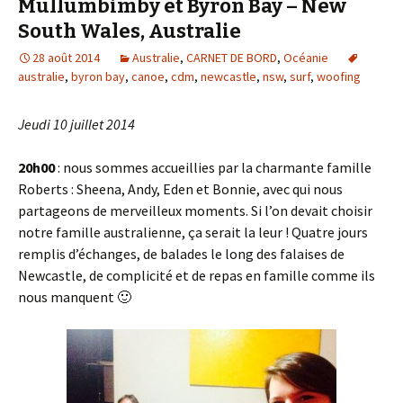
Mullumbimby et Byron Bay – New
South Wales, Australie
28 août 2014
Australie
,
CARNET DE BORD
,
Océanie
australie
,
byron bay
,
canoe
,
cdm
,
newcastle
,
nsw
,
surf
,
woofing
Jeudi 10 juillet 2014
20h00
: nous sommes accueillies par la charmante famille
Roberts : Sheena, Andy, Eden et Bonnie, avec qui nous
partageons de merveilleux moments. Si l’on devait choisir
notre famille australienne, ça serait la leur ! Quatre jours
remplis d’échanges, de balades le long des falaises de
Newcastle, de complicité et de repas en famille comme ils
nous manquent 🙂