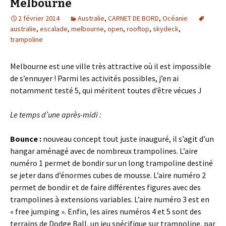
Melbourne
2 février 2014
Australie
,
CARNET DE BORD
,
Océanie
australie
,
escalade
,
melbourne
,
open
,
rooftop
,
skydeck
,
trampoline
Melbourne est une ville très attractive où il est impossible
de s’ennuyer ! Parmi les activités possibles, j’en ai
notamment testé 5, qui méritent toutes d’être vécues J
Le temps d’une après-midi :
Bounce :
nouveau concept tout juste inauguré, il s’agit d’un
hangar aménagé avec de nombreux trampolines. L’aire
numéro 1 permet de bondir sur un long trampoline destiné
se jeter dans d’énormes cubes de mousse. L’aire numéro 2
permet de bondir et de faire différentes figures avec des
trampolines à extensions variables. L’aire numéro 3 est en
« free jumping ». Enfin, les aires numéros 4 et 5 sont des
terrains de Dodge Ball, un jeu spécifique sur trampoline, par