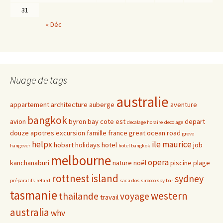
31
« Déc
Nuage de tags
australie
appartement
architecture
auberge
aventure
bangkok
avion
byron bay
cote est
depart
decalage horaire
decolage
douze apotres
excursion
famille
france
great ocean road
greve
helpx
ile maurice
hobart
holidays
hotel
job
hangover
hotel bangkok
melbourne
opera
kanchanaburi
nature
noël
piscine
plage
rottnest island
sydney
préparatifs
retard
sac a dos
sirocco sky bar
tasmanie
western
thailande
voyage
travail
australia
whv