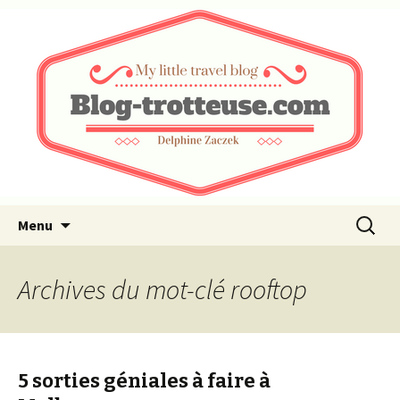
My little travel blog …
Blog-trotteuse.com
Aller au contenu principal
Recherc
Menu
Archives du mot-clé rooftop
5 sorties géniales à faire à